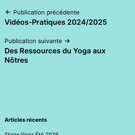
Navigation
Publication précédente
Vidéos-Pratiques 2024/2025
de
l’article
Publication suivante
Des Ressources du Yoga aux
Nôtres
Articles récents
Stage Yoga Été 2026